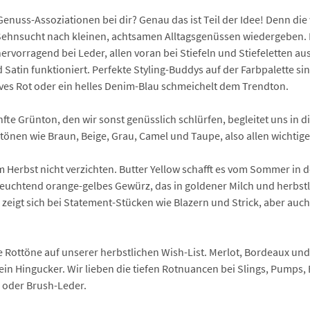
Genuss-Assoziationen bei dir? Genau das ist Teil der Idee! Denn di
ehnsucht nach kleinen, achtsamen Alltagsgenüssen wiedergeben. D
ervorragend bei Leder, allen voran bei Stiefeln und Stiefeletten a
Satin funktioniert. Perfekte Styling-Buddys auf der Farbpalette s
ves Rot oder ein helles Denim-Blau schmeichelt dem Trendton.
te Grünton, den wir sonst genüsslich schlürfen, begleitet uns in 
tönen wie Braun, Beige, Grau, Camel und Taupe, also allen wichti
 Herbst nicht verzichten. Butter Yellow schafft es vom Sommer in
leuchtend orange-gelbes Gewürz, das in goldener Milch und herbst
zeigt sich bei Statement-Stücken wie Blazern und Strick, aber auc
le Rottöne auf unserer herbstlichen Wish-List. Merlot, Bordeaux und
 Hingucker. Wir lieben die tiefen Rotnuancen bei Slings, Pumps, Ba
 oder Brush-Leder.