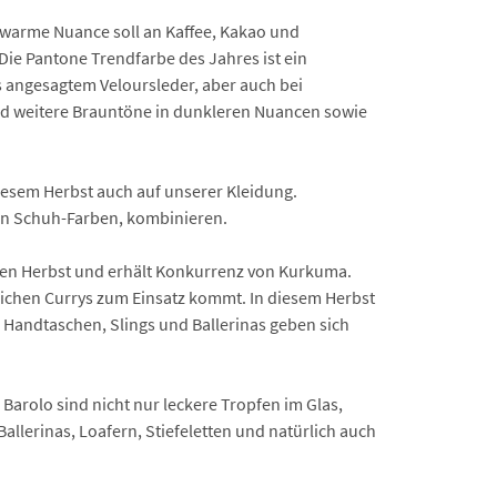
e warme Nuance soll an Kaffee, Kakao und
ie Pantone Trendfarbe des Jahres ist ein
us angesagtem Veloursleder, aber auch bei
ind weitere Brauntöne in dunkleren Nuancen sowie
diesem Herbst auch auf unserer Kleidung.
gen Schuh-Farben, kombinieren.
 den Herbst und erhält Konkurrenz von Kurkuma.
lichen Currys zum Einsatz kommt. In diesem Herbst
h Handtaschen, Slings und Ballerinas geben sich
 Barolo sind nicht nur leckere Tropfen im Glas,
llerinas, Loafern, Stiefeletten und natürlich auch