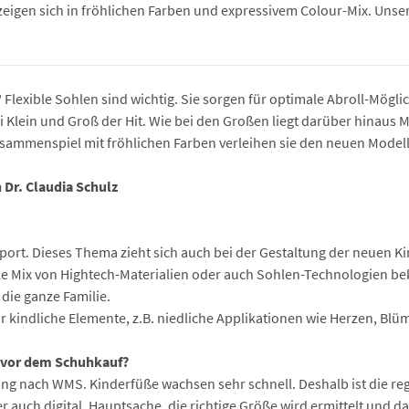
zeigen sich in fröhlichen Farben und expressivem Colour-Mix. Unsere F
lexible Sohlen sind wichtig. Sie sorgen für optimale Abroll-Möglic
 Klein und Groß der Hit. Wie bei den Großen liegt darüber hinaus M
sammenspiel mit fröhlichen Farben verleihen sie den neuen Modell
 Dr. Claudia Schulz
 Sport. Dieses Thema zieht sich auch bei der Gestaltung der neuen
le Mix von Hightech-Materialien oder auch Sohlen-Technologien b
 die ganze Familie.
r kindliche Elemente, z.B. niedliche Applikationen wie Herzen, Blüm
n vor dem Schuhkauf?
ung nach WMS. Kinderfüße wachsen sehr schnell. Deshalb ist die r
uch digital. Hauptsache, die richtige Größe wird ermittelt und d