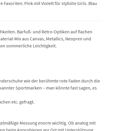
avoriten: Pink mit Violett für stylishe Girls. Blau
hkeiten. Barfuß- und Retro-Optiken auf flachen
aterial-Mix aus Canvas, Metallics, Neopren und
en sommerliche Leichtigkeit.
 Kinderschuhe wie der berühmte rote Faden durch die
ekannter Sportmarken – man könnte fast sagen, es
chen etc. gefragt.
egelmäßige Messung enorm wichtig. Ob analog mit
ann beim Anprobieren vor Ort mit Unterstützung